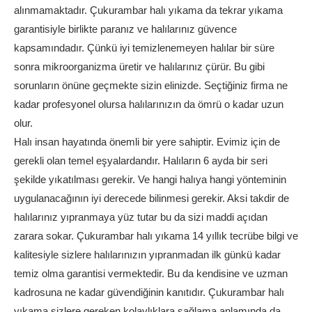
alınmamaktadır. Çukurambar halı yıkama da tekrar yıkama
garantisiyle birlikte paranız ve halılarınız güvence
kapsamındadır. Çünkü iyi temizlenemeyen halılar bir süre
sonra mikroorganizma üretir ve halılarınız çürür. Bu gibi
sorunların önüne geçmekte sizin elinizde. Seçtiğiniz firma ne
kadar profesyonel olursa halılarınızın da ömrü o kadar uzun
olur.
Halı insan hayatında önemli bir yere sahiptir. Evimiz için de
gerekli olan temel eşyalardandır. Halıların 6 ayda bir seri
şekilde yıkatılması gerekir. Ve hangi halıya hangi yönteminin
uygulanacağının iyi derecede bilinmesi gerekir. Aksi takdir de
halılarınız yıpranmaya yüz tutar bu da sizi maddi açıdan
zarara sokar. Çukurambar halı yıkama 14 yıllık tecrübe bilgi ve
kalitesiyle sizlere halılarınızın yıpranmadan ilk günkü kadar
temiz olma garantisi vermektedir. Bu da kendisine ve uzman
kadrosuna ne kadar güvendiğinin kanıtıdır. Çukurambar halı
yıkama sizlere gereken kolaylıklara sağlama anlamında da